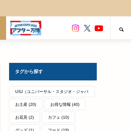
民泊について
タグから探す
USJ（ユニバーサル・スタジオ・ジャパ
ン）
(12)
お土産
(20)
お得な情報
(40)
お花見
(2)
カフェ
(10)
グッズ
(1)
フード
(19)
大阪・堺の老舗茶舗 つぼ市製茶本舗
和モダンインテリアが人気の理由｜泊