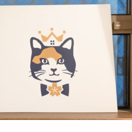
茶
デェ ジャパン公式予約サイト限
デェ ジャパン公式予約サイト限
定！！
定！！
大阪・関西万博キャンペーン
大阪・関西万博キャンペーン