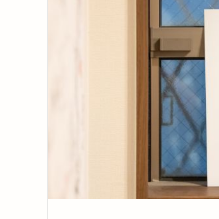
ェ｜大阪観光で話題の堺・つぼ市製
ら、泊まる場所にもこだわりません
本舗へ、阪堺電車で行くレトロ旅
か？大阪の家族向け民泊「It’ ta de JP
N」