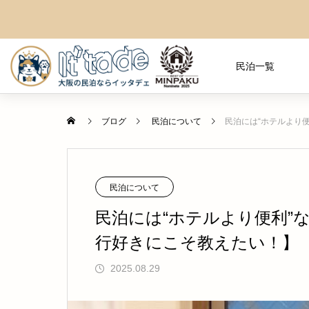
民泊一覧
おすすめ観光
ブログ
民泊について
民泊には“ホテルより
民泊について
民泊には“ホテルより便利”
行好きにこそ教えたい！】
2025.08.29
行列ができる「抹茶かき氷」の和カ
【2026年夏】USJを100％楽しむな