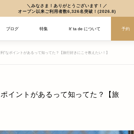
＼みなさま！ありがとうございます！／
オープン以来ご利用者数6,326名突破！(2026.8)
アフター万博
ブログ
特集
It’ ta de について
予約
情報
便利”なポイントがあるって知ってた？【旅行好きにこそ教えたい！】
なポイントがあるって知ってた？【旅
フ
3,000円OFFクーポン配布中！イッタ
3,000円OFFクーポン配布中！イッタ