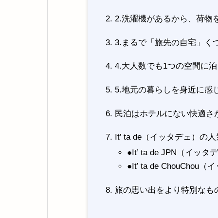
2.洗濯機があるから、荷物
3.まるで「旅先の自宅」く
4.大人数でも1つの空間に
5.地元の暮らしを身近に感
民泊はホテルにない快適さ
It’ ta de（イッタデェ）
●It’ ta de JPN（イ
●It’ ta de ChouC
旅の思い出をより特別なも