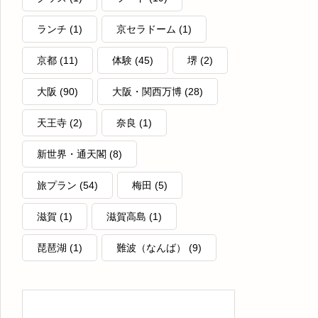
で見つけたおすすめ商品8選｜堺土
まるだけで癒される“和の空間”の魅力
ランチ
(1)
京セラドーム
(1)
産・抹茶スイーツ・通販人気商品まと
め
京都
(11)
体験
(45)
堺
(2)
大阪
(90)
大阪・関西万博
(28)
天王寺
(2)
奈良
(1)
新世界・通天閣
(8)
旅プラン
(54)
梅田
(5)
滋賀
(1)
滋賀高島
(1)
琵琶湖
(1)
難波（なんば）
(9)