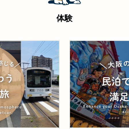
茶
デェ ジャパン公式予約サイト限
デェ ジャパン公式予約サイト限
定！！
定！！
大阪・関西万博キャンペーン
大阪・関西万博キャンペーン
体験