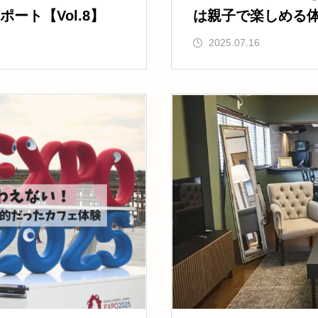
ート【Vol.8】
は親子で楽しめる
地レポVol.7】
2025.07.16