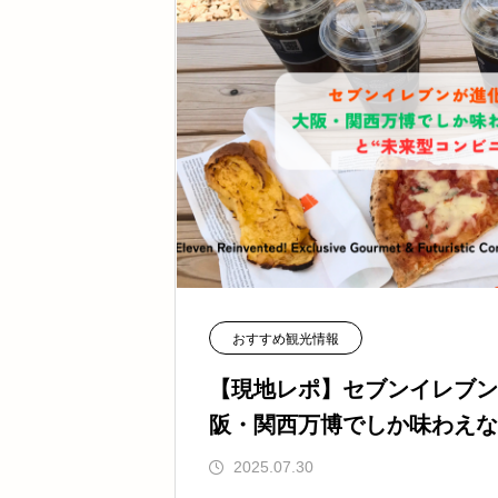
おすすめ観光情報
【現地レポ】セブンイレブン
阪・関西万博でしか味わえな
コンビニ体験”【Vol.9】
2025.07.30