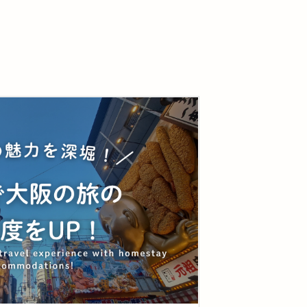
で見つけたおすすめ商品8選｜堺土
まるだけで癒される“和の空間”の魅力
産・抹茶スイーツ・通販人気商品まと
め