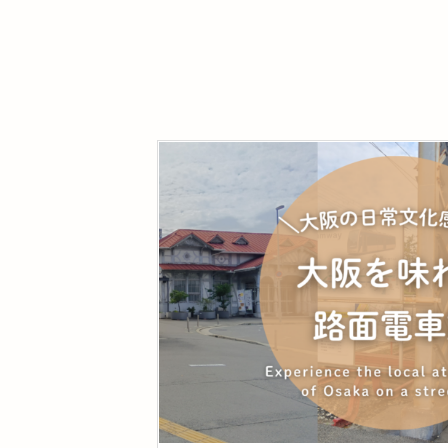
ェ｜大阪観光で話題の堺・つぼ市製
ら、泊まる場所にもこだわりません
本舗へ、阪堺電車で行くレトロ旅
か？大阪の家族向け民泊「It’ ta de JP
N」