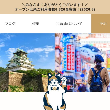
＼みなさま！ありがとうございます！／
オープン以来ご利用者数6,326名突破！(2026.8)
アフター万博
ブログ
特集
It’ ta de について
予約
情報
フ
3,000円OFFクーポン配布中！イッタ
3,000円OFFクーポン配布中！イッタ