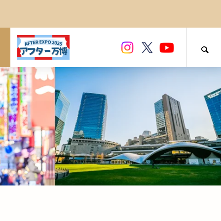
民泊について
大阪・堺の老舗茶舗 つぼ市製茶本舗
和モダンインテリアが人気の理由｜泊