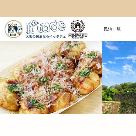
民泊一覧
おすすめ観光
行列ができる「抹茶かき氷」の和カ
【2026年夏】USJを100％楽しむな